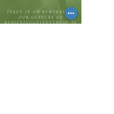
TEKEN IN OM BYWERKINGS
OOR GEBEURE EN
BEDIENINGGELEENTHEDE TE
ONTVANG
Die koppie
Hicksweg 8185, Waterloo, MD 20794
(443) 755-1500
·
inligting.
thehillinc@gmail.com
KONTAK ONS
Dienstye
Sondag Erediens 11:30