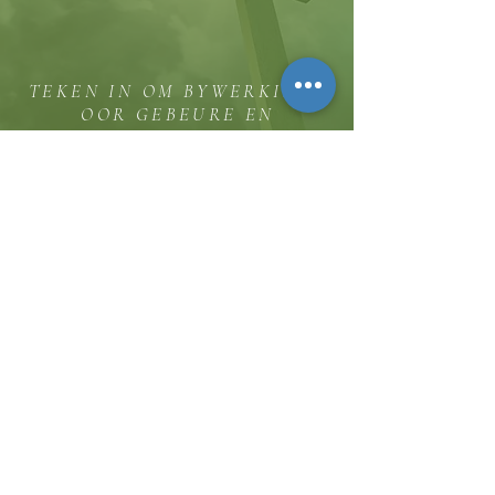
TEKEN IN OM BYWERKINGS
OOR GEBEURE EN
BEDIENINGGELEENTHEDE TE
ONTVANG
Die koppie
Hicksweg 8185, Waterloo, MD 20794
(443) 755-1500
·
inligting.
thehillinc@gmail.com
KONTAK ONS
Dienstye