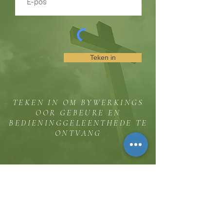
Teken in
TEKEN IN OM BYWERKINGS
OOR GEBEURE EN
BEDIENINGGELEENTHEDE TE
ONTVANG
Die koppie
Hicksweg 8185, Waterloo, MD 20794
(443) 755-1500
·
inligting.
thehillinc@gmail.com