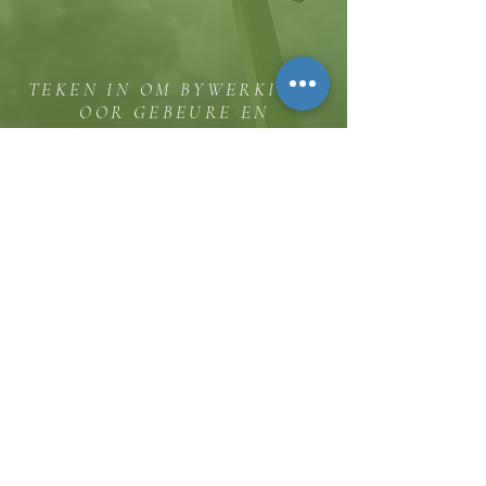
TEKEN IN OM BYWERKINGS
OOR GEBEURE EN
BEDIENINGGELEENTHEDE TE
ONTVANG
Die koppie
Hicksweg 8185, Waterloo, MD 20794
(443) 755-1500
·
inligting.
thehillinc@gmail.com
KONTAK ONS
Dienstye