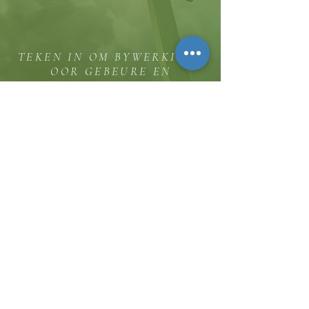
TEKEN IN OM BYWERKINGS
OOR GEBEURE EN
BEDIENINGGELEENTHEDE TE
ONTVANG
Die koppie
Hicksweg 8185, Waterloo, MD 20794
(443) 755-1500
·
inligting.
thehillinc@gmail.com
KONTAK ONS
Dienstye