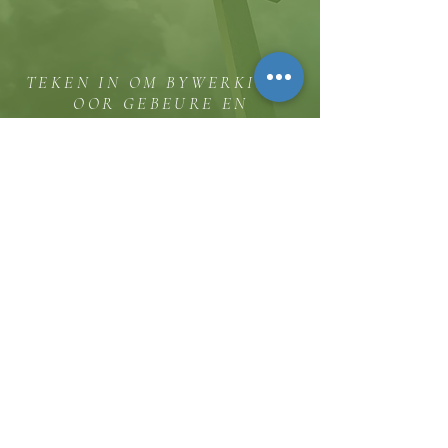
TEKEN IN OM BYWERKINGS
OOR GEBEURE EN
BEDIENINGGELEENTHEDE TE
ONTVANG
Die koppie
Hicksweg 8185, Waterloo, MD 20794
(443) 755-1500
·
inligting.
thehillinc@gmail.com
KONTAK ONS
Dienstye