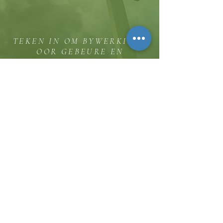
TEKEN IN OM BYWERKINGS
OOR GEBEURE EN
BEDIENINGGELEENTHEDE TE
ONTVANG
Die koppie
Hicksweg 8185, Waterloo, MD 20794
(443) 755-1500
·
inligting.
thehillinc@gmail.com
KONTAK ONS
Dienstye