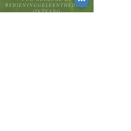
BEDIENINGGELEENTHEDE TE
ONTVANG
Die koppie
Hicksweg 8185, Waterloo, MD 20794
(443) 755-1500
·
inligting.
thehillinc@gmail.com
KONTAK ONS
Dienstye
Sondag Erediens 11:30
Sondagskool 10:00
Brood vir die lewe Bybelstudie
Woensdag @ 19:00