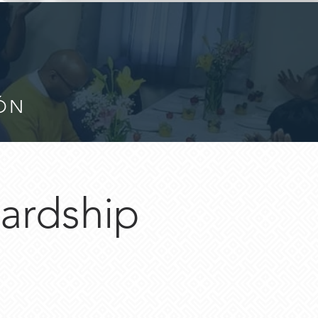
IÓN
wardship