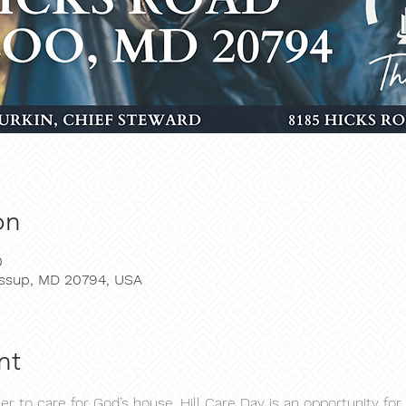
on
0
Jessup, MD 20794, USA
nt
 to care for God’s house. Hill Care Day is an opportunity for