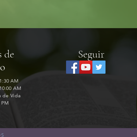
s de
Seguir
io
11:30 AM
 10:00 AM
n de Vida
7 PM
OS