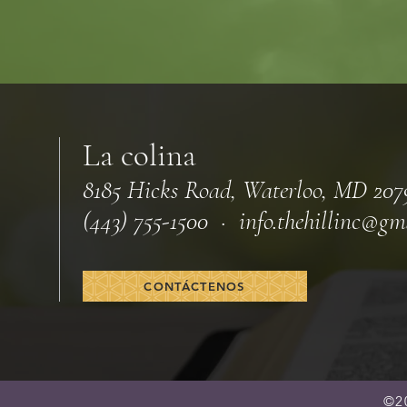
La colina
8185 Hicks Road, Waterloo, MD 207
(443) 755-1500 · info.
thehillinc@gm
CONTÁCTENOS
©2