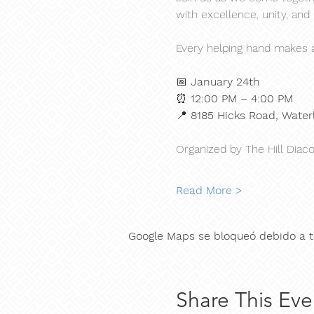
with excellence, unity, and
Every helping hand makes a
📅 
January 24th
⏰ 
12:00 PM – 4:00 PM
📍 
8185 Hicks Road, Water
Organized by The Hill Diaco
Read More >
Google Maps se bloqueó debido a tu
Share This Eve