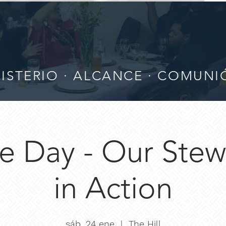
ISTERIO · ALCANCE · COMUN
re Day - Our Ste
in Action
sáb, 24 ene
  |  
The Hill