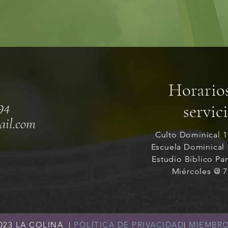
Horario
94
servic
ail.com
Culto Dominical 
Escuela Dominical
Estudio Bíblico Pa
Miércoles @ 
023
LA COLINA |
POLÍTICA DE PRIVACIDAD
|
MIEMBR