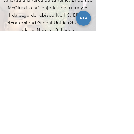
se lanza a la tarea de su reino. El obispo
McClurkin está bajo la cobertura y el
liderazgo del obispo Neil C. Ellis, y
el
Fraternidad Global Unida (GUF)
con
sede en Nassau, Bahamas.
El obispo McClurkin está casado con su
novia de la secundaria, Lady Felicia D.
McClurkin, quien es verdaderamente una
mujer de gran humildad y virtud.
También es el orgulloso padre de Isaiah
O'Neal, Miss Corthne, y los jóvenes
maestros Elijah e Isaac-Antoine. Bishop
y su familia residen actualmente en el
área del condado de Anne Arundel.
MANTENTE