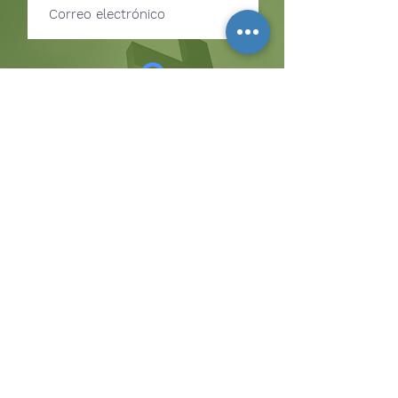
Suscribir
SUSCRÍBETE PARA RECIBIR
ACTUALIZACIONES SOBRE
EVENTOS Y OPORTUNIDADES
DEL MINISTERIO
La colina
8185 Hicks Road, Waterloo, MD 20794
(443) 755-1500
·