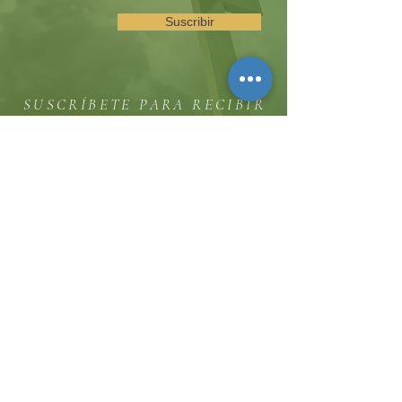
Suscribir
SUSCRÍBETE PARA RECIBIR
ACTUALIZACIONES SOBRE
EVENTOS Y OPORTUNIDADES
DEL MINISTERIO
La colina
8185 Hicks Road, Waterloo, MD 20794
(443) 755-1500
·
info.
thehillinc@gmail.com
CONTÁCTENOS