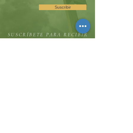
Suscribir
SUSCRÍBETE PARA RECIBIR
ACTUALIZACIONES SOBRE
EVENTOS Y OPORTUNIDADES
DEL MINISTERIO
La colina
8185 Hicks Road, Waterloo, MD 20794
(443) 755-1500
·
info.
thehillinc@gmail.com
CONTÁCTENOS