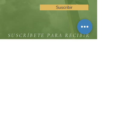
Suscribir
SUSCRÍBETE PARA RECIBIR
ACTUALIZACIONES SOBRE
EVENTOS Y OPORTUNIDADES
DEL MINISTERIO
La colina
8185 Hicks Road, Waterloo, MD 20794
(443) 755-1500
·
info.
thehillinc@gmail.com
CONTÁCTENOS