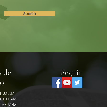
Suscribir
s de
Seguir
io
11:30 AM
 10:00 AM
n de Vida