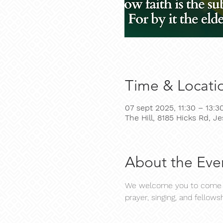
Time & Locati
07 sept 2025, 11:30 – 13:3
The Hill, 8185 Hicks Rd, 
About the Eve
We welcome you to come an
prayer, singing, and fellowsh