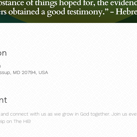
on
0
Jessup, MD 20794, USA
nt
d connect with us as we grow in God together. Join us ever
ip on The Hill!